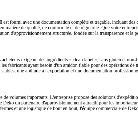
st fourni avec une documentation complète et traçable, incluant des cer
ie en matière de qualité, de conformité et de régularité. Que votre entrep
ution d'approvisionnement structurée, fondée sur la transparence et la 
cheteurs exigeant des ingrédients « clean label », sans gluten et non-
 les fabricants ayant besoin d'un amidon fiable pour des opérations de t
s stables, une aptitude à l'exportation et une documentation professionne
e de volumes importants. L'entreprise propose des solutions d'expédit
de Deko un partenaire d'approvisionnement attractif pour les importateurs
s fermes et une logistique de bout en bout, l'équipe commerciale de Deko 