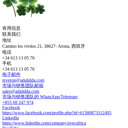
有用信息
联系我们
地址
Camino los vivitos 21, 38627- Arona, 西班牙
电话
+34 613 13 05 76
手机
+34 613 13 05 76
电子邮件
reveron@adalidda.com
市场与销售团队邮箱
sales@adalidda.com
市场与销售团队的 WhatsApp/Telegram
+855 69 247 974
Facebook
https://www.facebook.com/profile.php?id=61580873112495
LinkedIn
https://www.linkedin.com/company/avecafrica