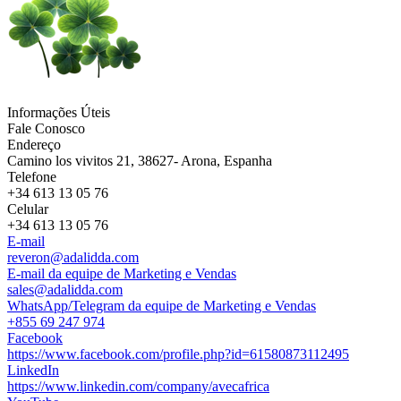
Informações Úteis
Fale Conosco
Endereço
Camino los vivitos 21, 38627- Arona, Espanha
Telefone
+34 613 13 05 76
Celular
+34 613 13 05 76
E-mail
reveron@adalidda.com
E-mail da equipe de Marketing e Vendas
sales@adalidda.com
WhatsApp/Telegram da equipe de Marketing e Vendas
+855 69 247 974
Facebook
https://www.facebook.com/profile.php?id=61580873112495
LinkedIn
https://www.linkedin.com/company/avecafrica