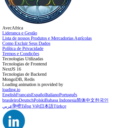
AvecAfrica
Liderança e Gestão
Lista de nossos Produtos e Mercadorias Agrícolas
Como Excluir Seus Dados
Política de Privacidade
Termos e Condições
Tecnologias Utilizadas
Tecnologias de Frontend
NextJS 16
Tecnologias de Backend
MongoDB, Redis
Loading animation is provided by
loading.io
English
Français
Español
Italiano
Português
brasileiro
Deutsch
Polski
Bahasa Indonesia
简体中文
한국인
عربي
हिन्दी
Tiếng Việt
日本語
Türkçe