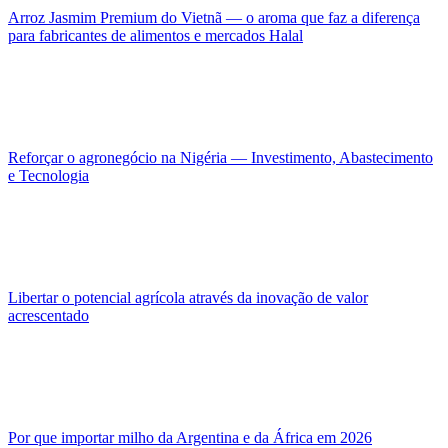
Arroz Jasmim Premium do Vietnã — o aroma que faz a diferença
para fabricantes de alimentos e mercados Halal
Reforçar o agronegócio na Nigéria — Investimento, Abastecimento
e Tecnologia
Libertar o potencial agrícola através da inovação de valor
acrescentado
Por que importar milho da Argentina e da África em 2026