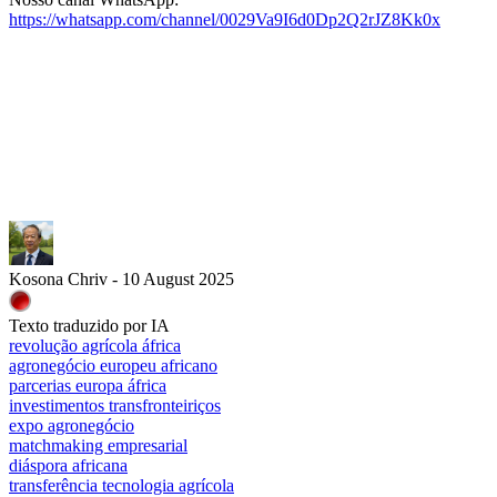
https://whatsapp.com/channel/0029Va9I6d0Dp2Q2rJZ8Kk0x
Kosona Chriv - 10 August 2025
Texto traduzido por IA
revolução agrícola áfrica
agronegócio europeu africano
parcerias europa áfrica
investimentos transfronteiriços
expo agronegócio
matchmaking empresarial
diáspora africana
transferência tecnologia agrícola