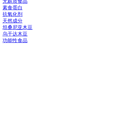
无麸质食品
素食蛋白
抗氧化剂
天然成分
坦桑尼亚木豆
乌干达木豆
功能性食品