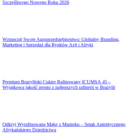
Szczęśliwego Nowego Roku 2026
Wzmocnij Swoje Agroprzedsiębiorstwo: Globalny Branding,
Marketing i Sprzedaż dla Rynków Azji i Afryki
Premium Brazylijski Cukier Rafinowany ICUMSA 45 –
Wyjątkowa jakość prosto z najlepszych rafinerii w Brazylii
Odkryj Wyrafinowaną Mąkę z Manioku – Smak Autentycznego
Afrykańskiego Dziedzictwa