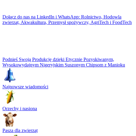
Dołącz do nas na LinkedIn i WhatsApp: Rolnictwo, Hodowla
zwierząt, Akwakultura, Przemysł spożywczy, AgriTech i FoodTech
Podnieś Swoją Produkcję dzięki Etycznie Pozyskiwanym,
Wysokowydajnym Nigeryjskim Suszonym Chipsom z Manioku
Najnowsze wiadomości
Orzechy i nasiona
Pasza dla zwierząt