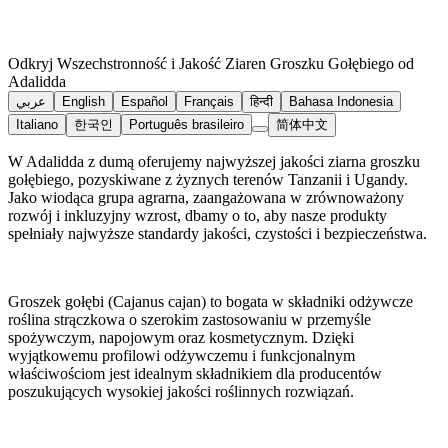
Odkryj Wszechstronność i Jakość Ziaren Groszku Gołębiego od
Adalidda
عربي
English
Español
Français
हिन्दी
Bahasa Indonesia
Italiano
한국인
Português brasileiro
简体中文
W Adalidda z dumą oferujemy najwyższej jakości ziarna groszku
gołębiego, pozyskiwane z żyznych terenów Tanzanii i Ugandy.
Jako wiodąca grupa agrarna, zaangażowana w zrównoważony
rozwój i inkluzyjny wzrost, dbamy o to, aby nasze produkty
spełniały najwyższe standardy jakości, czystości i bezpieczeństwa.
Groszek gołębi (Cajanus cajan) to bogata w składniki odżywcze
roślina strączkowa o szerokim zastosowaniu w przemyśle
spożywczym, napojowym oraz kosmetycznym. Dzięki
wyjątkowemu profilowi odżywczemu i funkcjonalnym
właściwościom jest idealnym składnikiem dla producentów
poszukujących wysokiej jakości roślinnych rozwiązań.