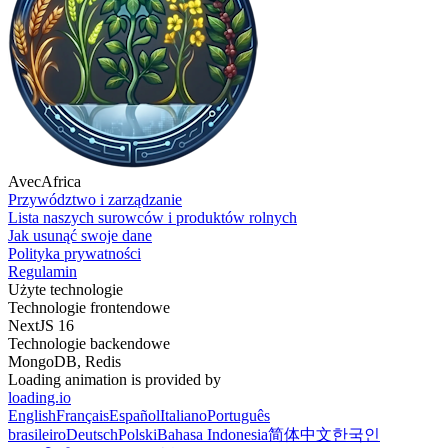
AvecAfrica
Przywództwo i zarządzanie
Lista naszych surowców i produktów rolnych
Jak usunąć swoje dane
Polityka prywatności
Regulamin
Użyte technologie
Technologie frontendowe
NextJS 16
Technologie backendowe
MongoDB, Redis
Loading animation is provided by
loading.io
English
Français
Español
Italiano
Português
brasileiro
Deutsch
Polski
Bahasa Indonesia
简体中文
한국인