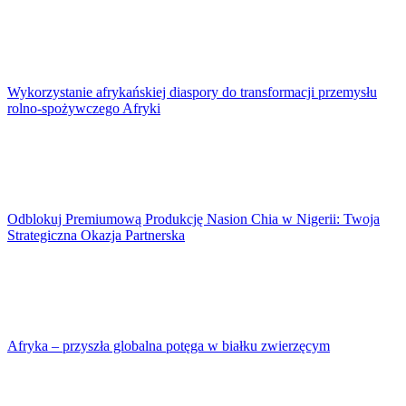
Wykorzystanie afrykańskiej diaspory do transformacji przemysłu
rolno-spożywczego Afryki
Odblokuj Premiumową Produkcję Nasion Chia w Nigerii: Twoja
Strategiczna Okazja Partnerska
Afryka – przyszła globalna potęga w białku zwierzęcym