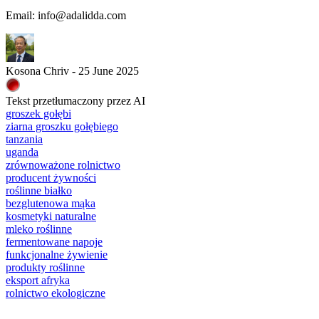
Email: info@adalidda.com
Kosona Chriv - 25 June 2025
Tekst przetłumaczony przez AI
groszek gołębi
ziarna groszku gołębiego
tanzania
uganda
zrównoważone rolnictwo
producent żywności
roślinne białko
bezglutenowa mąka
kosmetyki naturalne
mleko roślinne
fermentowane napoje
funkcjonalne żywienie
produkty roślinne
eksport afryka
rolnictwo ekologiczne