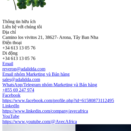
Thông tin hữu ích
Liên hệ với chúng tôi
Địa chỉ
Camino los vivitos 21, 38627- Arona, Tây Ban Nha
Điện thoại
+34 613 13 05 76
Di động
+34 613 13 05 76
Email
reveron@adalidda.com
Email nhóm Marketing và Bán hàng
sales@adalidda.com
WhatsApp/Telegram nhóm Marketing và Bán hàng
+855 69 247 974
Facebook
https://www.facebook.com/profile.php?id=61580873112495
LinkedIn
https://www.linkedin.com/company/avecafrica
YouTube
https://www.youtube.com/@AvecAfrica