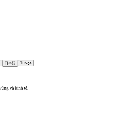
日本語
Türkçe
vững và kinh tế.