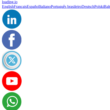
loading.io
English
Français
Español
Italiano
Português brasileiro
Deutsch
Polski
Bah