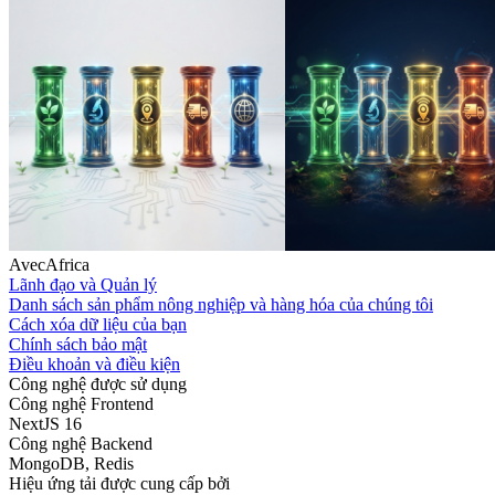
AvecAfrica
Lãnh đạo và Quản lý
Danh sách sản phẩm nông nghiệp và hàng hóa của chúng tôi
Cách xóa dữ liệu của bạn
Chính sách bảo mật
Điều khoản và điều kiện
Công nghệ được sử dụng
Công nghệ Frontend
NextJS 16
Công nghệ Backend
MongoDB, Redis
Hiệu ứng tải được cung cấp bởi