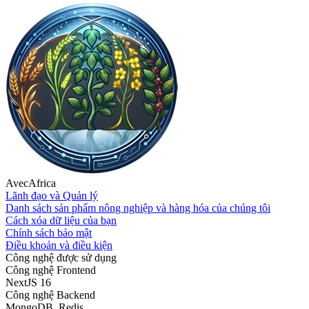
AvecAfrica
Lãnh đạo và Quản lý
Danh sách sản phẩm nông nghiệp và hàng hóa của chúng tôi
Cách xóa dữ liệu của bạn
Chính sách bảo mật
Điều khoản và điều kiện
Công nghệ được sử dụng
Công nghệ Frontend
NextJS 16
Công nghệ Backend
MongoDB, Redis