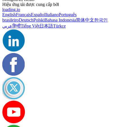
Hiệu ứng tải được cung cấp bởi
loading.io
English
Français
Español
Italiano
Português
brasileiro
Deutsch
Polski
Bahasa Indonesia
简体中文
한국인
عربي
हिन्दी
Tiếng Việt
日本語
Türkçe