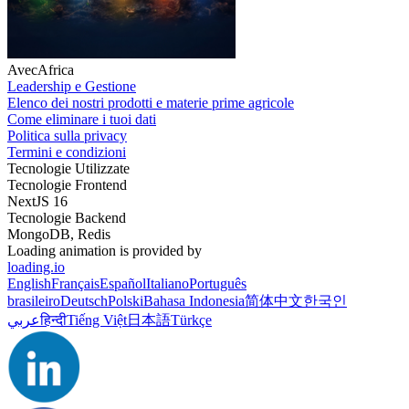
AvecAfrica
Leadership e Gestione
Elenco dei nostri prodotti e materie prime agricole
Come eliminare i tuoi dati
Politica sulla privacy
Termini e condizioni
Tecnologie Utilizzate
Tecnologie Frontend
NextJS 16
Tecnologie Backend
MongoDB, Redis
Loading animation is provided by
loading.io
English
Français
Español
Italiano
Português
brasileiro
Deutsch
Polski
Bahasa Indonesia
简体中文
한국인
عربي
हिन्दी
Tiếng Việt
日本語
Türkçe