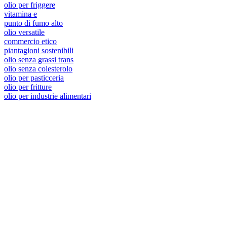
olio per friggere
vitamina e
punto di fumo alto
olio versatile
commercio etico
piantagioni sostenibili
olio senza grassi trans
olio senza colesterolo
olio per pasticceria
olio per fritture
olio per industrie alimentari