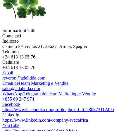
Informazioni Utili
Contattaci
Indirizzo
Camino los vivitos 21, 38627- Arona, Spagna
Telefono
+34 613 13 05 76
Cellulare
+34 613 13 05 76
Email
reveron@adalidda.com
Email del team Marketing e Vendite
sales@adalidda.com
WhatsApp/Telegram del team Marketing e Vendite
+855 69 247 974
Facebook
https://www.facebook.com/profile.php?id=61580873112495
LinkedIn
https://www.linkedin.com/company/avecafrica
YouTube
https://www.youtube.com/@AvecAfrica