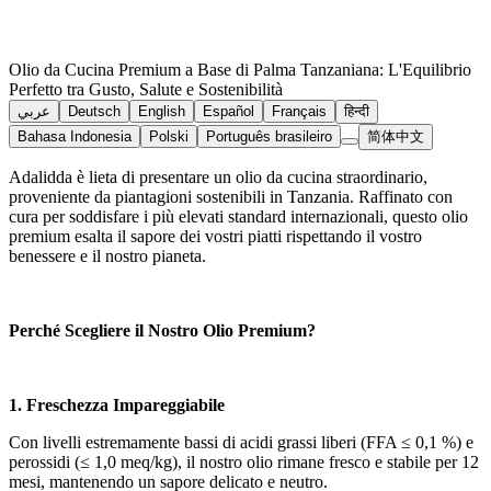
Olio da Cucina Premium a Base di Palma Tanzaniana: L'Equilibrio
Perfetto tra Gusto, Salute e Sostenibilità
عربي
Deutsch
English
Español
Français
हिन्दी
Bahasa Indonesia
Polski
Português brasileiro
简体中文
Adalidda è lieta di presentare un olio da cucina straordinario,
proveniente da piantagioni sostenibili in Tanzania. Raffinato con
cura per soddisfare i più elevati standard internazionali, questo olio
premium esalta il sapore dei vostri piatti rispettando il vostro
benessere e il nostro pianeta.
Perché Scegliere il Nostro Olio Premium?
1. Freschezza Impareggiabile
Con livelli estremamente bassi di acidi grassi liberi (FFA ≤ 0,1 %) e
perossidi (≤ 1,0 meq/kg), il nostro olio rimane fresco e stabile per 12
mesi, mantenendo un sapore delicato e neutro.