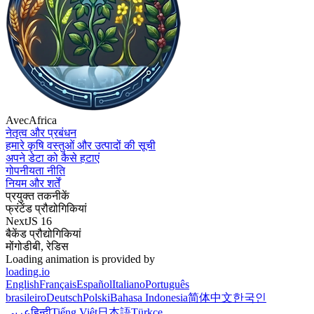
AvecAfrica
नेतृत्व और प्रबंधन
हमारे कृषि वस्तुओं और उत्पादों की सूची
अपने डेटा को कैसे हटाएं
गोपनीयता नीति
नियम और शर्तें
प्रयुक्त तकनीकें
फ्रंटेंड प्रौद्योगिकियां
NextJS 16
बैकेंड प्रौद्योगिकियां
मोंगोडीबी, रेडिस
Loading animation is provided by
loading.io
English
Français
Español
Italiano
Português
brasileiro
Deutsch
Polski
Bahasa Indonesia
简体中文
한국인
عربي
हिन्दी
Tiếng Việt
日本語
Türkçe