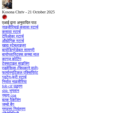
Kosona Chriv - 21 October 2025
एआई द्वारा अनुवादित पाठ
नाइजीरियाई कसावा स्टार्च
कसावा स्टार्च
टेपिओका स्टार्च
औद्योगिक स्टार्च
खाद्य स्टेबलाइज़र
बायोडिग्रेडेबल सामग्री
बायोप्लास्टिक्स कच्चा माल
कागज़ कोटिंग
टेक्सटाइल साइजिंग
एडहेसिव्स (चिपकाने वाले)
फार्मास्युटिकल एक्सिपिएंट
ग्लूटेन-फ्री स्टार्च
निर्यात नाइजीरिया
fob cif उद्धरण
sblc भुगतान
नमूना coa
बल्क पैकेजिंग
जम्बो बैग
गुणवत्ता नियंत्रण