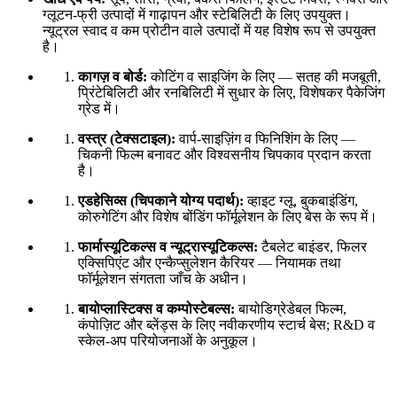
ग्लूटन-फ्री उत्पादों में गाढ़ापन और स्टेबिलिटी के लिए उपयुक्त।
न्यूट्रल स्वाद व कम प्रोटीन वाले उत्पादों में यह विशेष रूप से उपयुक्त
है।
कागज़ व बोर्ड:
कोटिंग व साइजिंग के लिए — सतह की मजबूती,
प्रिंटेबिलिटी और रनबिलिटी में सुधार के लिए, विशेषकर पैकेजिंग
ग्रेड में।
वस्त्र (टेक्सटाइल):
वार्प-साइज़िंग व फिनिशिंग के लिए —
चिकनी फिल्म बनावट और विश्वसनीय चिपकाव प्रदान करता
है।
एडहेसिव्स (चिपकाने योग्य पदार्थ):
व्हाइट ग्लू, बुकबाइंडिंग,
कोरुगेटिंग और विशेष बोंडिंग फॉर्मूलेशन के लिए बेस के रूप में।
फार्मास्यूटिकल्स व न्यूट्रास्यूटिकल्स:
टैबलेट बाइंडर, फिलर
एक्सिपिएंट और एन्कैप्सुलेशन कैरियर — नियामक तथा
फॉर्मूलेशन संगतता जाँच के अधीन।
बायोप्लास्टिक्स व कम्पोस्टेबल्स:
बायोडिग्रेडेबल फिल्म,
कंपोज़िट और ब्लेंड्स के लिए नवीकरणीय स्टार्च बेस; R&D व
स्केल-अप परियोजनाओं के अनुकूल।