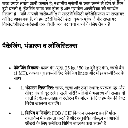
उच्च उपज क्षमता वाली फसल है; स्थानीय स्रोतों से काम करने से खेत-से-मिल
दूरी घटती है, हैंडलिंग समय कम होता है और ग्रामीण आजीविका को समर्थन
मिलता है। यदि आपकी खरीद-नीति में सस्टेनेबिलिटी क्रेडेंशियल्स या सप्लायर
ऑडिट आवश्यक हैं, तो हम ट्रैसेबिलिटी डेटा, कृषक प्रथाएँ और सप्लायर
विज़िट/ऑडिट-फ्रेंडली दस्तावेज़ीकरण पर चर्चा करने के लिए तैयार हैं।
पैकेजिंग, भंडारण व लॉजिस्टिक्स
पैकेजिंग विकल्प:
बल्क बैग (उदा. 25 kg / 50 kg बुने हुए बैग), जम्बो बैग
(1 MT), अथवा ग्राहक-निर्दिष्ट पैकेजिंग liners और मॉइश्चर-बैरियर के
साथ।
भंडारण सिफारिश:
साफ, सूखा और ठंडा स्थान; प्रत्यक्ष धूप और
तीव्र गंध से दूर रखें। सूखी परिस्थितियों में भंडारण की सलाह दी
जाती है; शेल्फ-लाइफ़ व स्टोरेज पैरामीटर के लिए हम बैच-विशिष्ट
निर्देश उपलब्ध कराएँगे।
शिपिंग व निर्यात:
FOB / CIF विकल्प उपलब्ध; हम निर्यात-
दस्तावेज़ में सहायता करते हैं और अनुबंधित वॉल्यूम या आवर्ती
ऑर्डरों के लिए समेकित शिपिंग उपलब्ध करा सकते हैं।