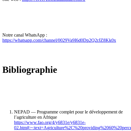
Notre canal WhatsApp :
https://whatsapp.com/channel/0029Va9I6d0Dp2Q2rJZ8Kk0x
Bibliographie
NEPAD — Programme complet pour le développement de
l’agriculture en Afrique
https://www.fao.org/4/y6831e/y6831e-
02.htm#:~:text=Agriculture%2C%20providing%2060%20perc