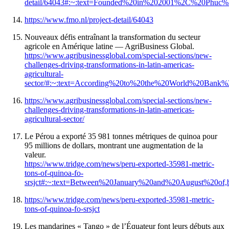
detail/64043#:~:text=Founded%20in%202001%2C%20Phuc%
https://www.fmo.nl/project-detail/64043
Nouveaux défis entraînant la transformation du secteur
agricole en Amérique latine — AgriBusiness Global.
https://www.agribusinessglobal.com/special-sections/new-
challenges-driving-transformations-in-latin-americas-
agricultural-
sector/#:~:text=According%20to%20the%20World%20Bank%
https://www.agribusinessglobal.com/special-sections/new-
challenges-driving-transformations-in-latin-americas-
agricultural-sector/
Le Pérou a exporté 35 981 tonnes métriques de quinoa pour
95 millions de dollars, montrant une augmentation de la
valeur.
https://www.tridge.com/news/peru-exported-35981-metric-
tons-of-quinoa-fo-
srsjct#:~:text=Between%20January%20and%20August%20of,
https://www.tridge.com/news/peru-exported-35981-metric-
tons-of-quinoa-fo-srsjct
Les mandarines « Tango » de l’Équateur font leurs débuts aux