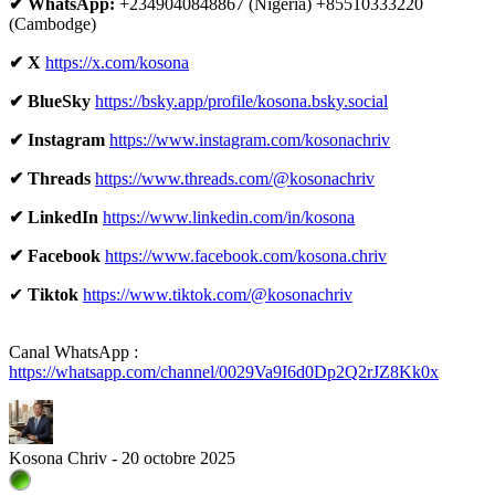
✔ WhatsApp:
+2349040848867 (Nigeria) +85510333220
(Cambodge)
✔ X
https://x.com/kosona
✔ BlueSky
https://bsky.app/profile/kosona.bsky.social
✔ Instagram
https://www.instagram.com/kosonachriv
✔ Threads
https://www.threads.com/@kosonachriv
✔ LinkedIn
https://www.linkedin.com/in/kosona
✔ Facebook
https://www.facebook.com/kosona.chriv
✔
Tiktok
https://www.tiktok.com/@kosonachriv
Canal WhatsApp :
https://whatsapp.com/channel/0029Va9I6d0Dp2Q2rJZ8Kk0x
Kosona Chriv - 20 octobre 2025