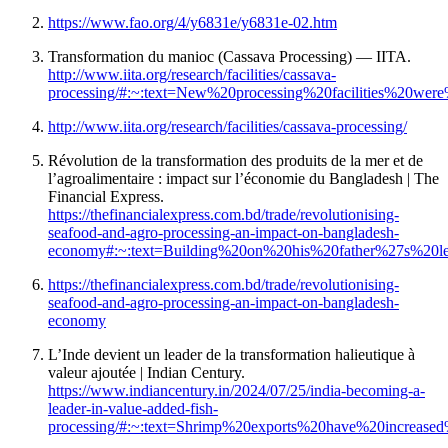
https://www.fao.org/4/y6831e/y6831e-02.htm
Transformation du manioc (Cassava Processing) — IITA.
http://www.iita.org/research/facilities/cassava-
processing/#:~:text=New%20processing%20facilities%20we
http://www.iita.org/research/facilities/cassava-processing/
Révolution de la transformation des produits de la mer et de
l’agroalimentaire : impact sur l’économie du Bangladesh | The
Financial Express.
https://thefinancialexpress.com.bd/trade/revolutionising-
seafood-and-agro-processing-an-impact-on-bangladesh-
economy#:~:text=Building%20on%20his%20father%27s%20l
https://thefinancialexpress.com.bd/trade/revolutionising-
seafood-and-agro-processing-an-impact-on-bangladesh-
economy
L’Inde devient un leader de la transformation halieutique à
valeur ajoutée | Indian Century.
https://www.indiancentury.in/2024/07/25/india-becoming-a-
leader-in-value-added-fish-
processing/#:~:text=Shrimp%20exports%20have%20increased