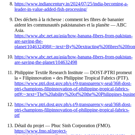
https://www.indiancentury.in/2024/07/25/india-becoming-a-
leader-in-value-added-fish-processing/
Des déchets à la richesse : comment les fibres de bananier
aident les communautés pakistanaises et la planète — ABC
Asia.
https://www.abc.net.au/asia/how-banana-fibers-from-pakistan-
are-saving-the-
planet/104632498#:~:text=By%20extracting%20fibres%20
https://www.abc.net.au/asia/how-banana-fibers-from-pakistan-
are-saving-the-planet/104632498
Philippine Textile Research Institute — DOST-PTRI promeut
la « Filipinnovation » des Philippine Tropical Fabrics (PTF).
https://www.ptri.dost.gov.ph/s-t/9-transparency-seal/368-dost-
ptri-champions-filipinnovation-of-philippine-tropical-fabrics-
ptf#:~:text=The%20ability%20of%20the%20Philippines,busi
https://www.ptri.dost.gov.ph/s-t/9-transparency-seal/368-dost-
ptri-champions-filipinnovation-of-philippine-tropical-fabrics-
ptf
Détail du projet — Phuc Sinh Corporation (FMO).
https://www.fmo.nl/project-