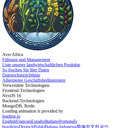
AvecAfrica
Führung und Management
Liste unserer landwirtschaftlichen Produkte
So löschen Sie Ihre Daten
Datenschutzrichtlinie
Allgemeine Geschäftsbedingungen
Verwendete Technologien
Frontend-Technologien
NextJS 16
Backend-Technologien
MongoDB, Redis
Loading animation is provided by
loading.io
English
Français
Español
Italiano
Português
brasileiro
Deutsch
Polski
Bahasa Indonesia
简体中文
한국인