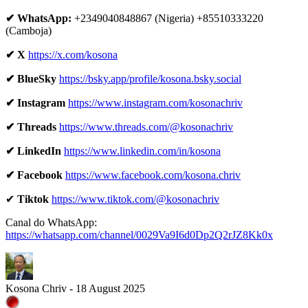
✔ WhatsApp:
+2349040848867 (Nigeria) +85510333220
(Camboja)
✔ X
https://x.com/kosona
✔ BlueSky
https://bsky.app/profile/kosona.bsky.social
✔ Instagram
https://www.instagram.com/kosonachriv
✔ Threads
https://www.threads.com/@kosonachriv
✔ LinkedIn
https://www.linkedin.com/in/kosona
✔ Facebook
https://www.facebook.com/kosona.chriv
✔
Tiktok
https://www.tiktok.com/@kosonachriv
Canal do WhatsApp:
https://whatsapp.com/channel/0029Va9I6d0Dp2Q2rJZ8Kk0x
Kosona Chriv - 18 August 2025