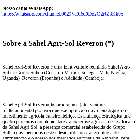
Nosso canal WhatsApp:
https://whatsapp.com/channel/0029Va9I6d0Dp2Q2rJZ8Kk0x
Sobre a Sahel Agri-Sol Reveron (*)
Sahel Agri-Sol Reveron é uma joint venture reunindo Sahel Agri-
Sol do Grupo Solina (Costa do Marfim, Senegal, Mali, Nigéria,
Uganda), Reveron (Espanha) e Adalidda (Camboja).
Sahel Agri-Sol Reveron incorpora uma joint venture
multicontinental pioneira que exemplifica o novo paradigma do
investimento agrícola transfronteiriço. Esta aliança estratégica une
quatro parceiros complementares: a expertise agrícola oeste-africana
da Sahel Agri-Sol, a presença comercial estabelecida do Grupo
Solina nos mercados oeste e leste-africanos, a tecnologia de
agronegócio e o acesso aos mercados europeus da Reveron, bem