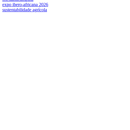
expo ibero-africana 2026
sustentabilidade agrícola