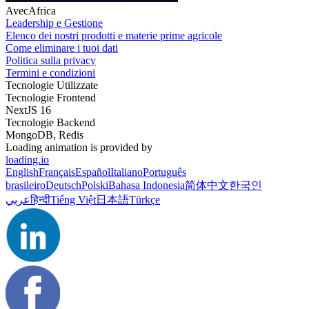
AvecAfrica
Leadership e Gestione
Elenco dei nostri prodotti e materie prime agricole
Come eliminare i tuoi dati
Politica sulla privacy
Termini e condizioni
Tecnologie Utilizzate
Tecnologie Frontend
NextJS 16
Tecnologie Backend
MongoDB, Redis
Loading animation is provided by
loading.io
English
Français
Español
Italiano
Português
brasileiro
Deutsch
Polski
Bahasa Indonesia
简体中文
한국인
عربي
हिन्दी
Tiếng Việt
日本語
Türkçe