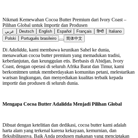
Nikmati Kemewahan Cocoa Butter Premium dari Ivory Coast –
Pilihan Global untuk Importir dan Produsen
عربي
Deutsch
English
Español
Français
हिन्दी
Italiano
Polski
Português brasileiro
简体中文
Di
Adalidda
, kami membawa keunikan Sahel ke dunia,
menawarkan cocoa butter premium yang memadukan tradisi,
keberlanjutan, dan keunggulan etis. Berbasis di Abidjan, Ivory
Coast, dengan operasi di seluruh Afrika Barat dan Timur, kami
berkomitmen untuk memberdayakan komunitas petani, melestarikan
warisan lingkungan, dan menyediakan kualitas terbaik kepada
importir dan produsen di seluruh dunia.
Mengapa Cocoa Butter Adalidda Menjadi Pilihan Global
Dibuat dengan ketelitian dan dedikasi, cocoa butter kami adalah
harta alam yang terkenal karena kekayaan, kemurnian, dan
fleksibilitasnya. Baik Anda produsen makanan yang menciptakan