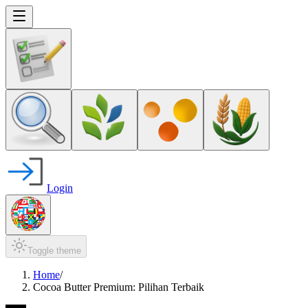
Login
Toggle theme
Home
/
Cocoa Butter Premium: Pilihan Terbaik