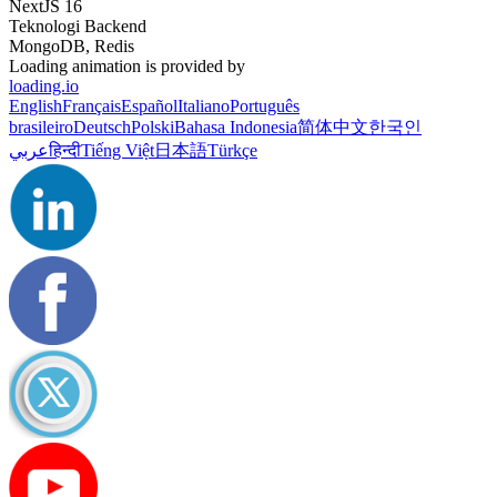
NextJS 16
Teknologi Backend
MongoDB, Redis
Loading animation is provided by
loading.io
English
Français
Español
Italiano
Português
brasileiro
Deutsch
Polski
Bahasa Indonesia
简体中文
한국인
عربي
हिन्दी
Tiếng Việt
日本語
Türkçe