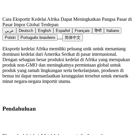
Cara Eksportir Kedelai Afrika Dapat Meningkatkan Pangsa Pasar di
Pasar Impor Global Terdepan
عربي
Deutsch
English
Español
Français
हिन्दी
Italiano
Polski
Português brasileiro
简体中文
Eksportir kedelai Afrika memiliki peluang unik untuk menantang
dominasi kedelai dari Amerika Serikat di pasar internasional.
Dengan sebagian besar produksi kedelai di Afrika yang merupakan
produk non‑GMO dan meningkatnya permintaan global untuk
produk yang ramah lingkungan serta berkelanjutan, produsen di
benua ini dapat memanfaatkan keunggulan tersebut untuk menarik
minat negara-negara importir utama.
Pendahuluan