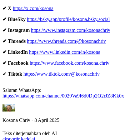
✔ X
https://x.com/kosona
✔ BlueSky
https://bsky.app/profile/kosona.bsky.social
✔ Instagram
https://www.instagram.com/kosonachriv
✔ Threads
https://www.threads.com/@kosonachriv
✔ LinkedIn
https://www.linkedin.com/in/kosona
✔ Facebook
https://www.facebook.com/kosona.chriv
✔
Tiktok
https://www.tiktok.com/@kosonachriv
Saluran WhatsApp:
https://whatsapp.com/channel/0029Va9I6d0Dp2Q2rJZ8Kk0x
Kosona Chriv - 8 April 2025
Teks diterjemahkan oleh AI
eksportir kedelai