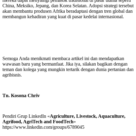
mereka dapat menyaingi pemasok tradisional di pasar utama seperti
China, Meksiko, Jepang, dan Korea Selatan. Adopsi strategi tersebut
akan membantu produsen Afrika beradaptasi dengan tren global dan
membangun kehadiran yang kuat di pasar kedelai internasional.
Semoga Anda menikmati membaca artikel ini dan mendapatkan
wawasan baru yang bermanfaat. Jika iya, silakan bagikan dengan
teman dan kolega yang mungkin tertarik dengan dunia pertanian dan
agribisnis.
Tn. Kosona Chriv
Pendiri Grup LinkedIn «
Agriculture, Livestock, Aquaculture,
Agrifood, AgriTech and FoodTech
»
https://www.linkedin.com/groups/6789045