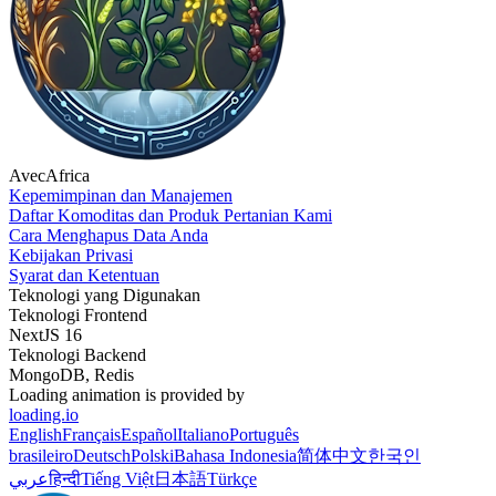
AvecAfrica
Kepemimpinan dan Manajemen
Daftar Komoditas dan Produk Pertanian Kami
Cara Menghapus Data Anda
Kebijakan Privasi
Syarat dan Ketentuan
Teknologi yang Digunakan
Teknologi Frontend
NextJS 16
Teknologi Backend
MongoDB, Redis
Loading animation is provided by
loading.io
English
Français
Español
Italiano
Português
brasileiro
Deutsch
Polski
Bahasa Indonesia
简体中文
한국인
عربي
हिन्दी
Tiếng Việt
日本語
Türkçe