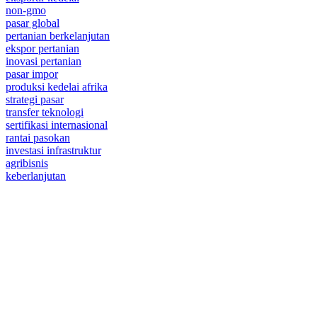
non-gmo
pasar global
pertanian berkelanjutan
ekspor pertanian
inovasi pertanian
pasar impor
produksi kedelai afrika
strategi pasar
transfer teknologi
sertifikasi internasional
rantai pasokan
investasi infrastruktur
agribisnis
keberlanjutan