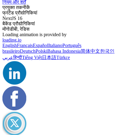
नियम और शर्तें
प्रयुक्त तकनीकें
फ्रंटेंड प्रौद्योगिकियां
NextJS 16
बैकेंड प्रौद्योगिकियां
मोंगोडीबी, रेडिस
Loading animation is provided by
loading.io
English
Français
Español
Italiano
Português
brasileiro
Deutsch
Polski
Bahasa Indonesia
简体中文
한국인
عربي
हिन्दी
Tiếng Việt
日本語
Türkçe