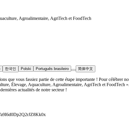
uaculture, Agroalimentaire, AgriTech et FoodTech
o
한국인
Polski
Português brasileiro
简体中文
ns que vous fassiez partie de cette étape importante ! Pour célébrer 
lture, Élevage, Aquaculture, Agroalimentaire, AgriTech et FoodTech ».
 dernières actualités de notre secteur !
29Va9I6d0Dp2Q2rJZ8Kk0x