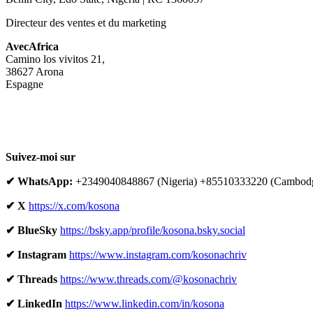
Directeur des ventes et du marketing
AvecAfrica
Camino los vivitos 21,
38627 Arona
Espagne
Suivez-moi sur
✔ WhatsApp:
+2349040848867 (Nigeria) +85510333220 (Cambod
✔ X
https://x.com/kosona
✔ BlueSky
https://bsky.app/profile/kosona.bsky.social
✔ Instagram
https://www.instagram.com/kosonachriv
✔ Threads
https://www.threads.com/@kosonachriv
✔ LinkedIn
https://www.linkedin.com/in/kosona