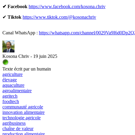
✔ Facebook
https://www.facebook.com/kosona.chriv
✔
Tiktok
https://www.tiktok.com/@kosonachriv
Canal WhatsApp :
https://whatsapp.com/channel/0029Va9I6d0Dp2
Kosona Chriv - 19 juin 2025
Texte écrit par un humain
agriculture
élevage
aquaculture
agroalimentaire
agritech
foodtech
communauté agricole
innovation alimentaire
technologie agricole
agribusiness
chaîne de valeur
production alimentaire