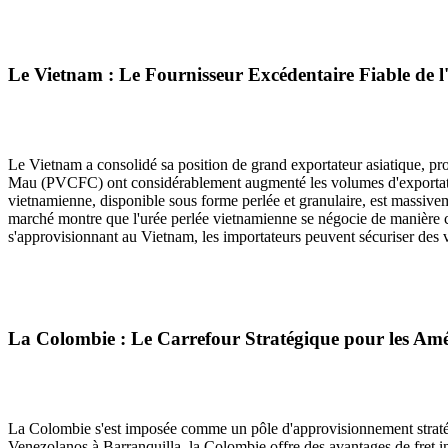
Le Vietnam : Le Fournisseur Excédentaire Fiable de l
Le Vietnam a consolidé sa position de grand exportateur asiatique, p
Mau (PVCFC) ont considérablement augmenté les volumes d'exportation 
vietnamienne, disponible sous forme perlée et granulaire, est massive
marché montre que l'urée perlée vietnamienne se négocie de manière com
s'approvisionnant au Vietnam, les importateurs peuvent sécuriser des v
La Colombie : Le Carrefour Stratégique pour les Am
La Colombie s'est imposée comme un pôle d'approvisionnement straté
Venezolanos à Barranquilla, la Colombie offre des avantages de fret