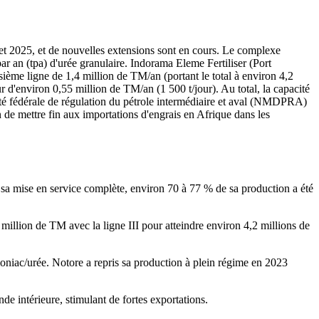
et 2025, et de nouvelles extensions sont en cours. Le complexe
par an (tpa) d'urée granulaire. Indorama Eleme Fertiliser (Port
sième ligne de 1,4 million de TM/an (portant le total à environ 4,2
 d'environ 0,55 million de TM/an (1 500 t/jour). Au total, la capacité
ité fédérale de régulation du pétrole intermédiaire et aval (NMDPRA)
 de mettre fin aux importations d'engrais en Afrique dans les
 sa mise en service complète, environ 70 à 77 % de sa production a été
 million de TM avec la ligne III pour atteindre environ 4,2 millions de
niac/urée. Notore a repris sa production à plein régime en 2023
 intérieure, stimulant de fortes exportations.