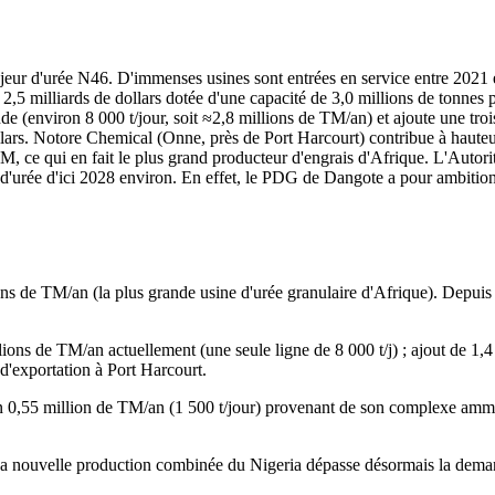
ajeur d'urée N46. D'immenses usines sont entrées en service entre 2021 
 2,5 milliards de dollars dotée d'une capacité de 3,0 millions de tonnes 
e (environ 8 000 t/jour, soit ≈2,8 millions de TM/an) et ajoute une troi
lars. Notore Chemical (Onne, près de Port Harcourt) contribue à hauteur
M, ce qui en fait le plus grand producteur d'engrais d'Afrique. L'Autor
 d'urée d'ici 2028 environ. En effet, le PDG de Dangote a pour ambition
ons de TM/an (la plus grande usine d'urée granulaire d'Afrique). Depuis
lions de TM/an actuellement (une seule ligne de 8 000 t/j) ; ajout de 1,4
d'exportation à Port Harcourt.
n 0,55 million de TM/an (1 500 t/jour) provenant de son complexe ammo
 nouvelle production combinée du Nigeria dépasse désormais la demande