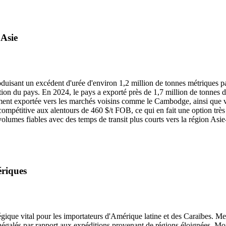
'Asie
roduisant un excédent d'urée d'environ 1,2 million de tonnes métrique
du pays. En 2024, le pays a exporté près de 1,7 million de tonnes d'e
ment exportée vers les marchés voisins comme le Cambodge, ainsi que ver
pétitive aux alentours de 460 $/t FOB, ce qui en fait une option très a
olumes fiables avec des temps de transit plus courts vers la région Asie
ériques
gique vital pour les importateurs d'Amérique latine et des Caraïbes.
 inégalés par rapport aux expéditions provenant de régions éloignées.