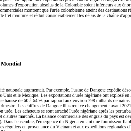
olumes d'exportation absolus de la Colombie soient inférieurs aux énor
mmerciales montrent que l'urée colombienne atteint des destinations ré
 fret maritime et réduit considérablement les délais de la chaîne d'ap
é Mondial
té nationale augmentait. Par exemple, l'usine de Dangote expédie désorm
ats-Unis et le Mexique. Les exportations d'urée nigériane ont explosé e
une hausse de 60 à 64 % par rapport aux environ 798 milliards de nairas d
trimestre. Les chiffres de Dangote illustrent ce changement : avant 2021, 
 son urée. Les acheteurs se sont arraché l'urée nigériane après les pert
e et d'autres marchés. La balance commerciale des engrais du pays est dev
). Dans l'ensemble, l'émergence du Nigeria en tant que fournisseur fiable
es réguliers en provenance du Vietnam et aux expéditions régionales ci