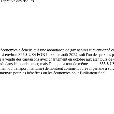
l'épreuve des risques.
es économies d'échelle et à une abondance de gaz naturel subventionné c
ue à environ 327 $ US/t FOB Lekki en août 2024, soit l'un des prix les
gote a vendu des cargaisons avec chargement en octobre aux alentours 
di dans le monde entier, mais Dangote a tout de même atteint 655 $ US/
nglement du transport maritime) démontrent comment l'urée nigériane a s
nœuvre pour les bénéfices ou les économies pour l'utilisateur final.