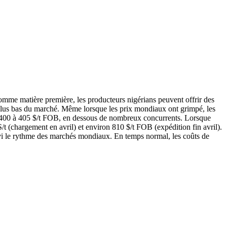
omme matière première, les producteurs nigérians peuvent offrir des
 plus bas du marché. Même lorsque les prix mondiaux ont grimpé, les
de 400 à 405 $/t FOB, en dessous de nombreux concurrents. Lorsque
t (chargement en avril) et environ 810 $/t FOB (expédition fin avril).
uivi le rythme des marchés mondiaux. En temps normal, les coûts de