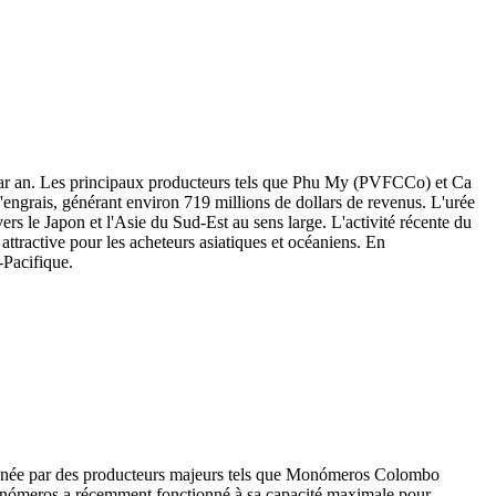
s par an. Les principaux producteurs tels que Phu My (PVFCCo) et Ca
ngrais, générant environ 719 millions de dollars de revenus. L'urée
s le Japon et l'Asie du Sud-Est au sens large. L'activité récente du
ttractive pour les acheteurs asiatiques et océaniens. En
-Pacifique.
 Menée par des producteurs majeurs tels que Monómeros Colombo
 Monómeros a récemment fonctionné à sa capacité maximale pour