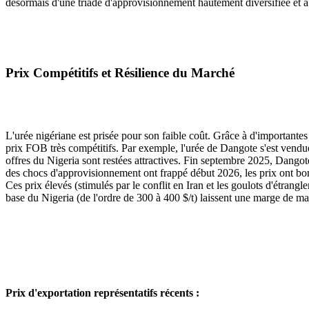
désormais d'une triade d'approvisionnement hautement diversifiée et à 
Prix Compétitifs et Résilience du Marché
L'urée nigériane est prisée pour son faible coût. Grâce à d'important
prix FOB très compétitifs. Par exemple, l'urée de Dangote s'est vend
offres du Nigeria sont restées attractives. Fin septembre 2025, Dan
des chocs d'approvisionnement ont frappé début 2026, les prix ont bon
Ces prix élevés (stimulés par le conflit en Iran et les goulots d'étra
base du Nigeria (de l'ordre de 300 à 400 $/t) laissent une marge de ma
Prix d'exportation représentatifs récents :