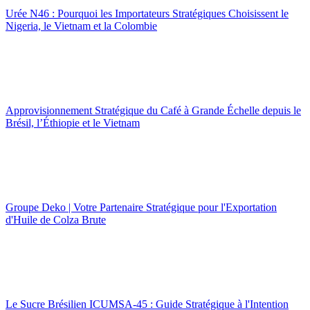
Urée N46 : Pourquoi les Importateurs Stratégiques Choisissent le
Nigeria, le Vietnam et la Colombie
Approvisionnement Stratégique du Café à Grande Échelle depuis le
Brésil, l’Éthiopie et le Vietnam
Groupe Deko | Votre Partenaire Stratégique pour l'Exportation
d'Huile de Colza Brute
Le Sucre Brésilien ICUMSA-45 : Guide Stratégique à l'Intention