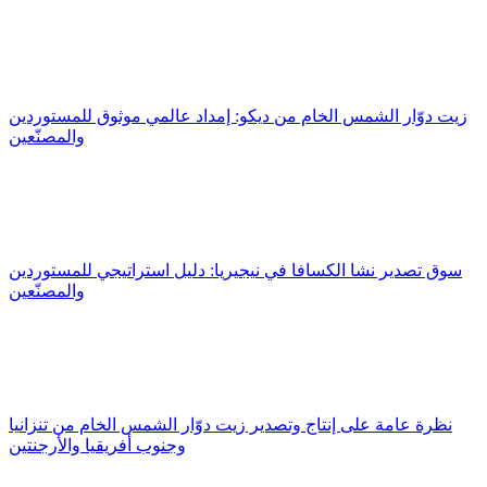
زيت دوّار الشمس الخام من ديكو: إمداد عالمي موثوق للمستوردين
والمصنّعين
سوق تصدير نشا الكسافا في نيجيريا: دليل استراتيجي للمستوردين
والمصنّعين
نظرة عامة على إنتاج وتصدير زيت دوّار الشمس الخام من تنزانيا
وجنوب أفريقيا والأرجنتين