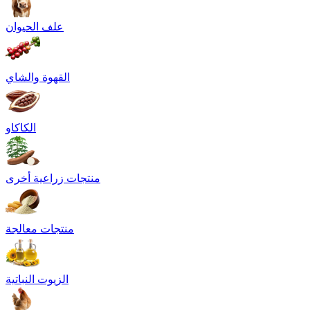
علف الحيوان
القهوة والشاي
الكاكاو
منتجات زراعية أخرى
منتجات معالجة
الزيوت النباتية