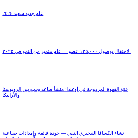
عام جديد سعيد 2026
الاحتفال بوصول ١٢٥,٠٠٠ عضو — عام متميز من النمو في ٢٠٢٥
قوّة القهوة المزدوجة في أوغندا: منشأ صاعد يجمع بين الروبوستا
والأرابيكا
نشاء الكسافا النيجيري النقي — جودة فائقة وإمدادات صناعية